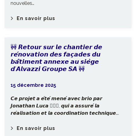
nouvelles…
En savoir plus
🚧 𝙍𝙚𝙩𝙤𝙪𝙧 𝙨𝙪𝙧 𝙡𝙚 𝙘𝙝𝙖𝙣𝙩𝙞𝙚𝙧 𝙙𝙚
𝙧𝙚́𝙣𝙤𝙫𝙖𝙩𝙞𝙤𝙣 𝙙𝙚𝙨 𝙛𝙖𝙘̧𝙖𝙙𝙚𝙨 𝙙𝙪
𝙗𝙖̂𝙩𝙞𝙢𝙚𝙣𝙩 𝙖𝙣𝙣𝙚𝙭𝙚 𝙖𝙪 𝙨𝙞𝙚̀𝙜𝙚
𝙙’𝘼𝙡𝙫𝙖𝙯𝙯𝙞 𝙂𝙧𝙤𝙪𝙥𝙚 𝙎𝘼 🚧
15 décembre 2025
𝘾𝙚 𝙥𝙧𝙤𝙟𝙚𝙩 𝙖 𝙚́𝙩𝙚́ 𝙢𝙚𝙣𝙚́ 𝙖𝙫𝙚𝙘 𝙗𝙧𝙞𝙤 𝙥𝙖𝙧
𝙅𝙤𝙣𝙖𝙩𝙝𝙖𝙣 𝙇𝙪𝙘𝙖 👷‍♂️✨, 𝙦𝙪𝙞 𝙖 𝙖𝙨𝙨𝙪𝙧𝙚́ 𝙡𝙖
𝙧𝙚́𝙖𝙡𝙞𝙨𝙖𝙩𝙞𝙤𝙣 𝙚𝙩 𝙡𝙖 𝙘𝙤𝙤𝙧𝙙𝙞𝙣𝙖𝙩𝙞𝙤𝙣 𝙩𝙚𝙘𝙝𝙣𝙞𝙦𝙪𝙚….
En savoir plus