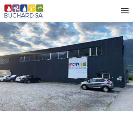
Eddy
Buchard
L’entreprise
Implantations
Nous rejoindre
Références
Contact