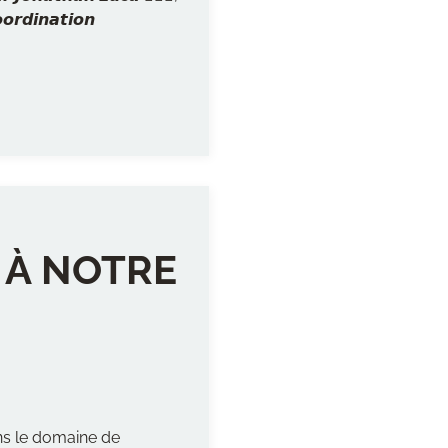
𝙤𝙤𝙧𝙙𝙞𝙣𝙖𝙩𝙞𝙤𝙣
 À NOTRE
ns le domaine de