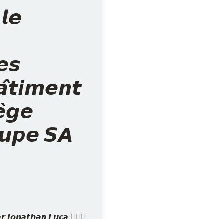
𝙡𝙚
𝙚𝙨
̂𝙩𝙞𝙢𝙚𝙣𝙩
̀𝙜𝙚
𝙪𝙥𝙚 𝙎𝘼
𝙖𝙧 𝙅𝙤𝙣𝙖𝙩𝙝𝙖𝙣 𝙇𝙪𝙘𝙖 👷‍♂️✨,