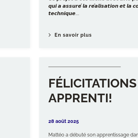
𝙦𝙪𝙞 𝙖 𝙖𝙨𝙨𝙪𝙧𝙚́ 𝙡𝙖 𝙧𝙚́𝙖𝙡𝙞𝙨𝙖𝙩𝙞𝙤𝙣 𝙚𝙩 𝙡𝙖 𝙘
𝙩𝙚𝙘𝙝𝙣𝙞𝙦𝙪𝙚....
En savoir plus
FÉLICITATIONS
APPRENTI!
28 août 2025
Mattéo a débuté son apprentissage da